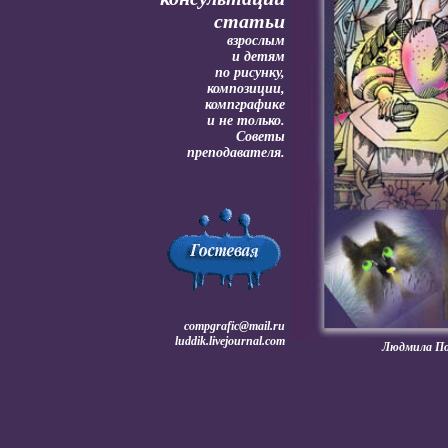
статьи
взрослым
и детям
по рисунку,
композиции,
компграфике
и не только.
Советы
преподавателя.
compgrafic@mail.ru
luddik.livejournal.com
Людмила По